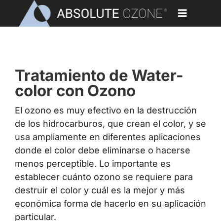
Skip
to
Toggle
content
Navigati
TRATAMIENTO DE WATERCOLOR CON
Home
OZONO
Tratamiento de Water-
Aplicaciones
color con Ozono
Generadores de Ozono
El ozono es muy efectivo en la destrucción
de los hidrocarburos, que crean el color, y se
Partes y Accesorios
usa ampliamente en diferentes aplicaciones
donde el color debe eliminarse o hacerse
Nuestros Clientes
menos perceptible. Lo importante es
establecer cuánto ozono se requiere para
Biblioteca
destruir el color y cuál es la mejor y más
económica forma de hacerlo en su aplicación
Blog
particular.