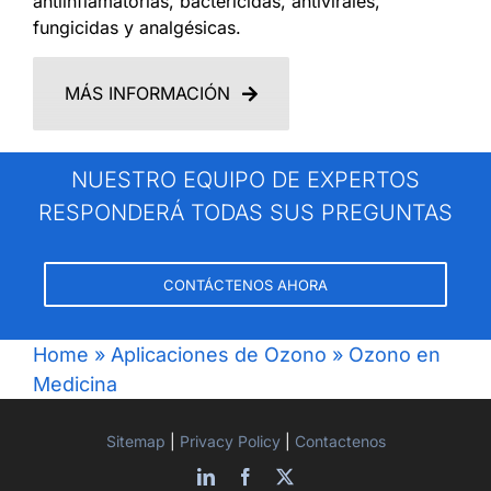
antiinflamatorias, bactericidas, antivirales,
fungicidas y analgésicas.
MÁS INFORMACIÓN
NUESTRO EQUIPO DE EXPERTOS
RESPONDERÁ TODAS SUS PREGUNTAS
CONTÁCTENOS AHORA
Home
»
Aplicaciones de Ozono
»
Ozono en
Medicina
Sitemap
|
Privacy Policy
|
Contactenos