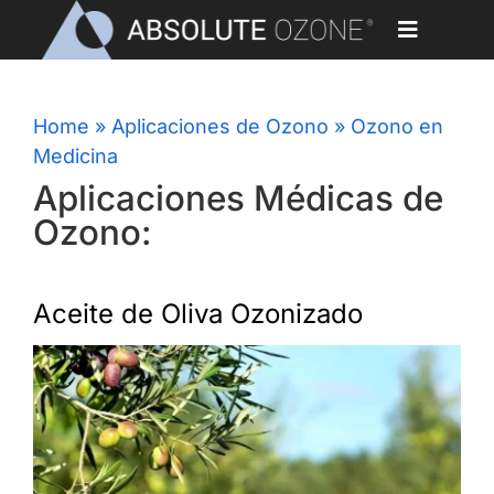
Skip
to
Toggle
content
Navigati
OZONO EN MEDICINA
Home
Home
»
Aplicaciones de Ozono
»
Ozono en
Medicina
Aplicaciones
Aplicaciones Médicas de
Ozono:
Generadores de Ozono
Partes y Accesorios
Aceite de Oliva Ozonizado
Nuestros Clientes
Biblioteca
Blog