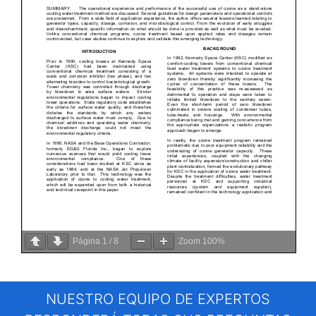
Contáctenos
Página
1
/
8
Zoom
100%
NUESTRO EQUIPO DE EXPERTOS