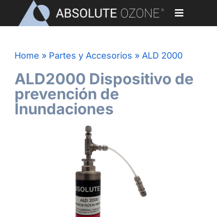
Skip
to
Toggle
content
Navigati
ALD 2000
Home
Home
»
Partes y Accesorios
»
ALD 2000
Aplicaciones
ALD2000 Dispositivo de
prevención de
Generadores de Ozono
Inundaciones
Partes y Accesorios
Nuestros Clientes
Biblioteca
Blog