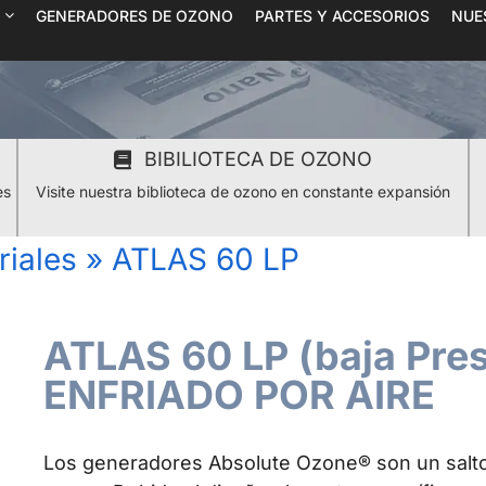
GENERADORES DE OZONO
PARTES Y ACCESORIOS
NUE
BIBILIOTECA DE OZONO
es
Visite nuestra biblioteca de ozono en constante expansión
riales
»
ATLAS 60 LP
ATLAS 60 LP (baja Pre
ENFRIADO POR AIRE
Los generadores Absolute Ozone® son un salto 