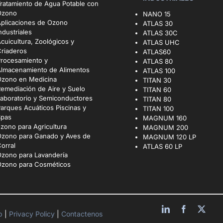
ratamiento de Agua Potable con
Ozono
NANO 15
plicaciones de Ozono
ATLAS 30
ndustriales
ATLAS 30C
cuicultura, Zoológicos y
ATLAS UHC
riaderos
ATLAS60
Procesamiento y
ATLAS 80
Almacenamiento de Alimentos
ATLAS 100
Ozono en Medicina
TITAN 30
emediación de Aire y Suelo
TITAN 60
aboratorio y Semiconductores
TITAN 80
arques Acuáticos Piscinas y
TITAN 100
Spas
MAGNUM 160
zono para Agricultura
MAGNUM 200
Ozono para Ganado y Aves de
MAGNUM 120 LP
orral
ATLAS 60 LP
zono para Lavandería
Ozono para Cosméticos
ap
|
Privacy Policy
|
Contactenos