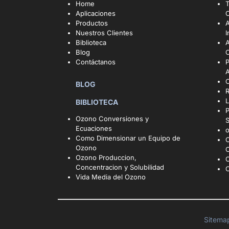
Home
T
Aplicaciones
Productos
A
Nuestros Clientes
I
Biblioteca
A
Blog
C
Contáctanos
BLOG
R
L
BIBLIOTECA
P
Ozono Conversiones y
Ecuaciones
o
Como Dimensionar un Equipo de
Ozono
C
Ozono Produccion,
O
Concentracion y Solubilidad
Vida Media del Ozono
Sitem