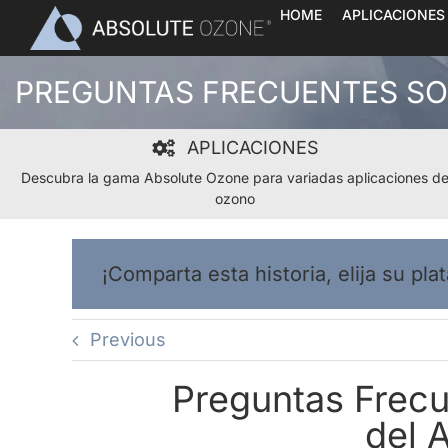
Skip
HOME
APLICACIONES
to
content
PREGUNTAS FRECUENTES SO
APLICACIONES
Descubra la gama Absolute Ozone para variadas aplicaciones d
ozono
¡Comparta esta historia, elija su pla
Previous
Preguntas Frecu
del 