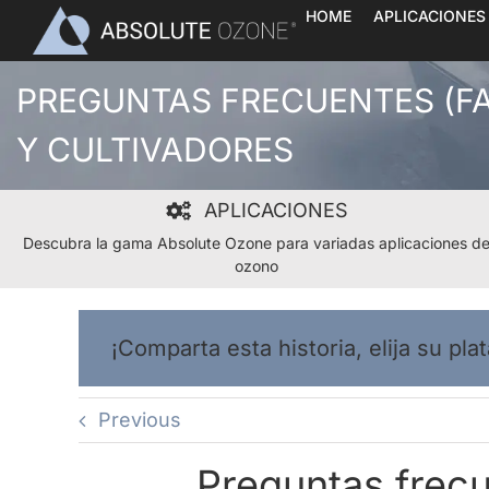
Skip
HOME
APLICACIONES
to
content
PREGUNTAS FRECUENTES (FA
Y CULTIVADORES
APLICACIONES
Descubra la gama Absolute Ozone para variadas aplicaciones d
ozono
¡Comparta esta historia, elija su pla
Previous
Preguntas frec