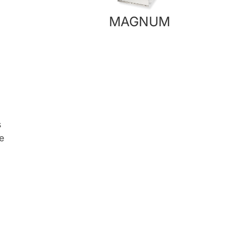
MAGNUM
s
se