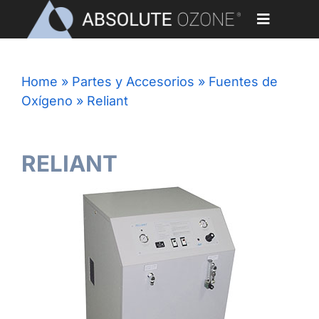
Skip
to
Toggle
content
Navigati
RELIANT
Home
Home
»
Partes y Accesorios
»
Fuentes de
Oxígeno
»
Reliant
Aplicaciones
Generadores de Ozono
RELIANT
Partes y Accesorios
Nuestros Clientes
Biblioteca
Blog