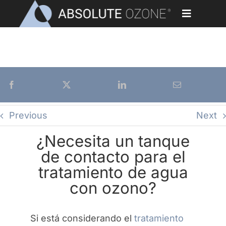
Skip
to
Toggle
content
Navigati
¿NECESITA UN TANQUE DE CONTACTO PARA EL
Home
TRATAMIENTO DE AGUA CON OZONO?
Aplicaciones
Generadores de Ozono
Previous
Next
Partes y Accesorios
¿Necesita un tanque
de contacto para el
Nuestros Clientes
tratamiento de agua
con ozono?
Biblioteca
Blog
Si está considerando el
tratamiento