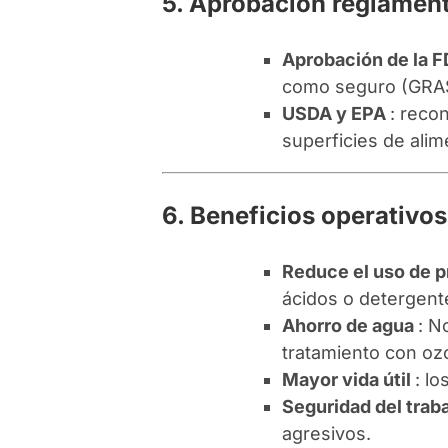
5. Aprobación reglament
Aprobación de la 
como seguro (GRAS)
USDA y EPA
: reco
superficies de ali
6. Beneficios operativos
Reduce el uso de 
ácidos o detergent
Ahorro de agua
: N
tratamiento con oz
Mayor vida útil
: l
Seguridad del trab
agresivos.