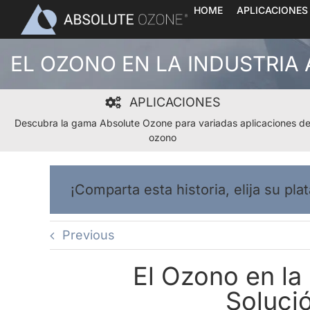
Skip
HOME
APLICACIONES
to
content
EL OZONO EN LA INDUSTRIA 
APLICACIONES
Descubra la gama Absolute Ozone para variadas aplicaciones d
ozono
¡Comparta esta historia, elija su pla
Previous
El Ozono en la 
Soluci