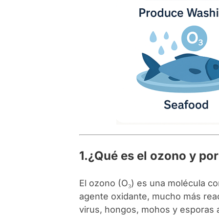
1.¿Qué es el ozono y por
El ozono (O₃) es una molécula c
agente oxidante, mucho más react
virus, hongos, mohos y esporas a