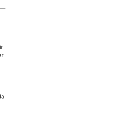
ir
ar
da
r