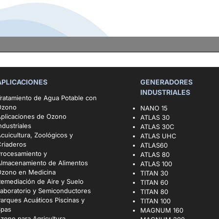
APLICACIONES
GENERADORES
INDUSTRIALES
ratamiento de Agua Potable con
Ozono
NANO 15
plicaciones de Ozono
ATLAS 30
ndustriales
ATLAS 30C
cuicultura, Zoológicos y
ATLAS UHC
riaderos
ATLAS60
Procesamiento y
ATLAS 80
Almacenamiento de Alimentos
ATLAS 100
Ozono en Medicina
TITAN 30
emediación de Aire y Suelo
TITAN 60
aboratorio y Semiconductores
TITAN 80
arques Acuáticos Piscinas y
TITAN 100
Spas
MAGNUM 160
zono para Agricultura