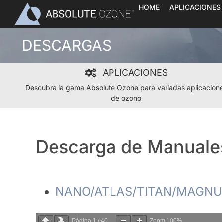
Skip
HOME
APLICACIONES
to
content
DESCARGAS
APLICACIONES
Descubra la gama Absolute Ozone para variadas aplicacion
de ozono
Descarga de Manuale
NANO/ATLAS/TITAN/MAGN
Página
1
/
40
Zoom
100%