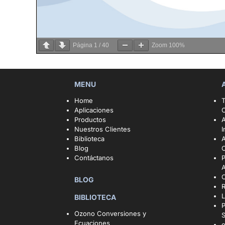
Página
1
/
40
Zoom
100%
MENU
Home
T
Aplicaciones
Productos
A
Nuestros Clientes
I
Biblioteca
A
Blog
C
Contáctanos
BLOG
R
L
BIBLIOTECA
P
Ozono Conversiones y
Ecuaciones
o