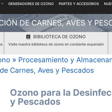
GENERADORES DE OZONO
PARTES Y ACCESORIOS
NUE
CIÓN DE CARNES, AVES Y PE
BIBILIOTECA DE OZONO
es
Visite nuestra biblioteca de ozono en constante expansión
ono
»
Procesamiento y Almacenam
 de Carnes, Aves y Pescados
Ozono para la Desinfec
y Pescados