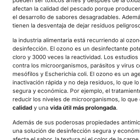
pueden ser tóxicos antes y después de la oxid
afectan la calidad del pescado porque producen
el desarrollo de sabores desagradables. Ademá
tienen la desventaja de dejar residuos peligros
la industria alimentaria está recurriendo al oz
desinfección. El ozono es un desinfectante pot
cloro y 3000 veces la reactividad. Los estudio
contra los microorganismos, parásitos y virus c
mesófilos y Escherichia coli. El ozono es un a
inactivación rápida y no deja residuos, lo que l
segura y económica. Por ejemplo, el tratamien
reducir los niveles de microorganismos, lo qu
calidad
y una
vida útil más prolongada
.
Además de sus poderosas propiedades antimicr
una solución de desinfección segura y económi
afecta el sabor, la textura ni el color de la carn