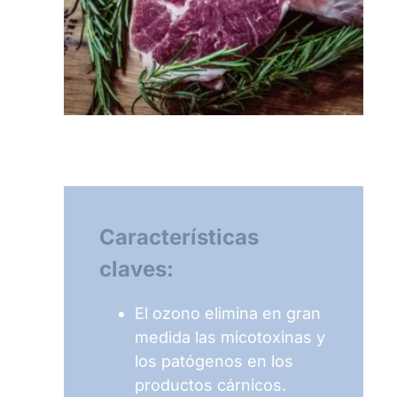
Características
claves:
El ozono elimina en gran
medida las micotoxinas y
los patógenos en los
productos cárnicos.