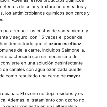
ación. Además, estos productos químicos
 efectos de color y textura no deseados y
s, los antimicrobianos químicos son caros y
os.
ono para reducir los costos de saneamiento y
ente y seguro, con 1,5 veces el poder del
s han demostrado que el
ozono es eficaz
omunes de la carne, incluidos Salmonella,
gente bactericida con un mecanismo de
o convierte en una solución desinfectante
to de canales con agua ozonizada puede
e da como resultado una carne de
mayor
obianas. El ozono no deja residuos y es
ca. Además, el tratamiento con ozono no
e, lo que la convierte en una alternativa