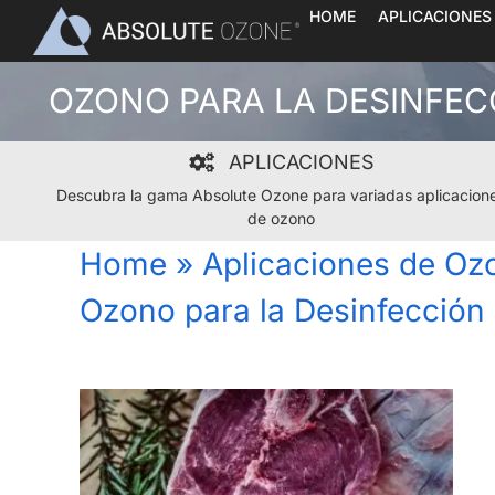
Skip
HOME
APLICACIONES
to
content
OZONO PARA LA DESINFEC
APLICACIONES
Descubra la gama Absolute Ozone para variadas aplicacion
de ozono
Home
»
Aplicaciones de Oz
Ozono para la Desinfección