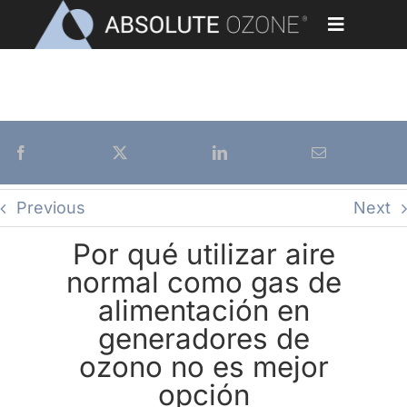
Skip
to
Toggle
content
Navigati
AIRE COMO GAS DE ALIMENTACIÓN EN
Home
GENERADORES DE OZONO
Aplicaciones
Generadores de Ozono
Previous
Next
Partes y Accesorios
Por qué utilizar aire
normal como gas de
Nuestros Clientes
alimentación en
generadores de
Biblioteca
ozono no es mejor
opción
Blog